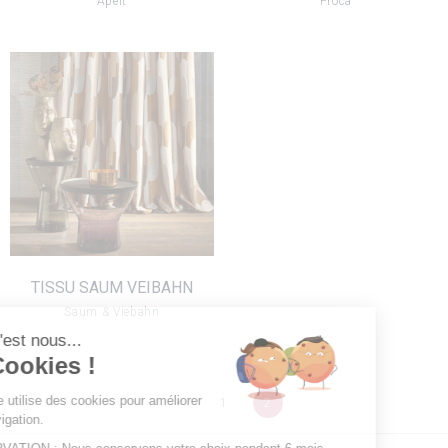
Apelt
Froca
TISSU SAUM
VEIBAHN
VOIR LE PRODUIT
TISSU SAUM VEIBAHN
Saum & Viebahn
Salut c'est nous...
les Cookies !
Notre site utilise des cookies pour améliorer
<
1
2
votre navigation.