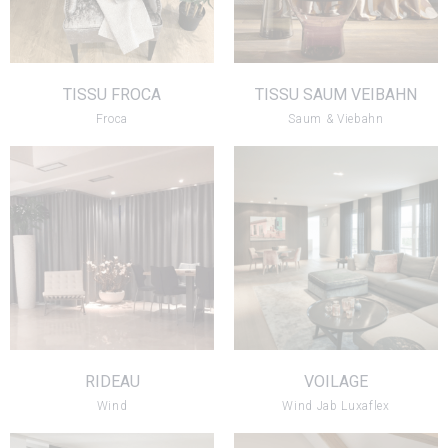
TISSU FROCA
TISSU SAUM VEIBAHN
Froca
Saum & Viebahn
RIDEAU
VOILAGE
VOIR LE PRODUIT
VOIR LE PRODUIT
RIDEAU
VOILAGE
Wind
Wind Jab Luxaflex