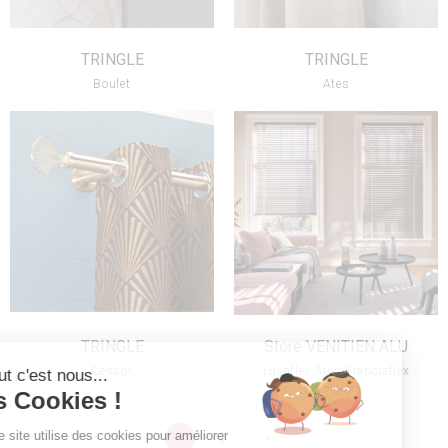
TRINGLE
TRINGLE
Boulet
Ates
Store VENITIEN
TRINGLE
ALU
VOIR LE PRODUIT
VOIR LE PRODUIT
TRINGLE
Store VENITIEN ALU
Cessot
Luxaflex Ates Franciaflex
Salut c'est nous...
les Cookies !
Notre site utilise des cookies pour améliorer
1
2
>