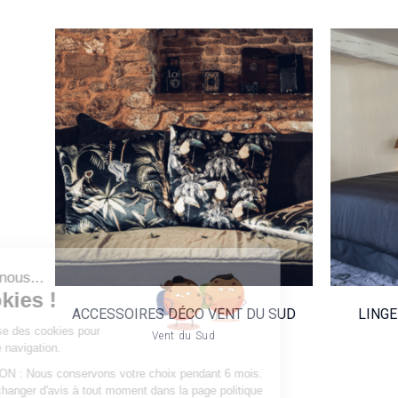
ACCESSOIRES
LIN
DÉCO VENT DU
V
SUD
VOIR LE PRODUIT
Salut c'est nous...
les Cookies !
ACCESSOIRES DÉCO VENT DU SUD
LINGE
Notre site utilise des cookies pour
Vent du Sud
améliorer votre navigation.
CONSERVATION : Nous conservons votre choix pendant 6 mois.
Vous pouvez changer d'avis à tout moment dans la page politique