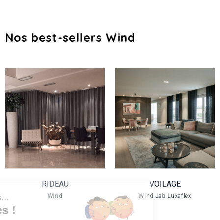
Nos best-sellers Wind
RIDEAU
VOILAGE
VOIR LE PRODUIT
VOIR LE PRODUIT
RIDEAU
VOILAGE
Wind
Wind Jab Luxaflex
Salut c'est nous...
les Cookies !