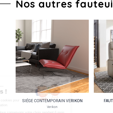
Nos autres fauteui
SIÉGE
CONTEMPORAIN
VERIKON
VOIR LE PRODUIT
Salut c'est nous...
les Cookies !
Notre site utilise des cookies pour
SIÉGE CONTEMPORAIN VERIKON
FAUT
améliorer votre navigation.
Verikon
CONSERVATION : Nous conservons votre choix pendant 6 mois.