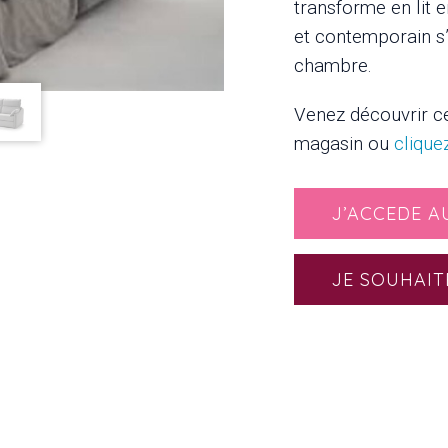
transforme en lit e
et contemporain s’
chambre.
Venez découvrir c
magasin ou
clique
J’ACCEDE A
JE SOUHAIT