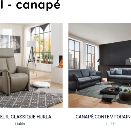
l - canapé
FAUTEUIL
CANAPÉ
CLASSIQUE
CONTEMPOR
HUKLA
HUKLA
VOIR LE PRODUIT
VOIR LE PRODUIT
EUIL CLASSIQUE HUKLA
CANAPÉ CONTEMPORAIN
Hukla
Hukla