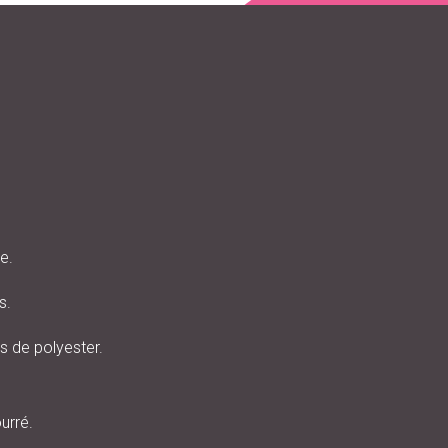
e.
s.
 de polyester.
urré.