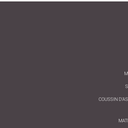
M
S
COUSSIN D’ASS
MATE