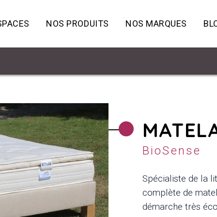
SPACES
NOS PRODUITS
NOS MARQUES
BL
MATELA
BioSense
Spécialiste de la li
complète de matela
démarche très écol