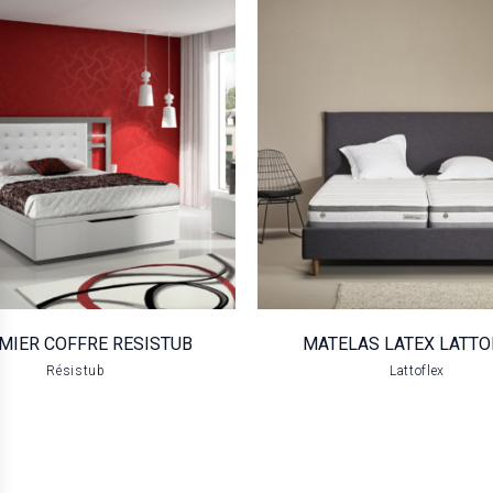
MMIER COFFRE
MATELAS LA
RESISTUB
LATTOFLE
VOIR LE PRODUIT
VOIR LE PRODUIT
IER COFFRE RESISTUB
MATELAS LATEX LATTO
Résistub
Lattoflex