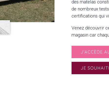
des matelas const
de nombreux tests
certifications qui 
Venez découvrir c
magasin car chaqu
J'ACCÈDE A
JE SOUHAIT