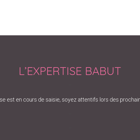
L’EXPERTISE BABUT
–
se est en cours de saisie, soyez attentifs lors des procha
–
–