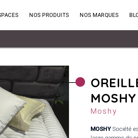
SPACES
NOS PRODUITS
NOS MARQUES
BL
OREILL
MOSHY
Moshy
MOSHY
Société es
large gamme de pro