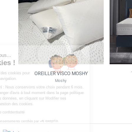
OREILLER VISCO
MOSHY
VOIR LE PRODUIT
Salut c'est nous...
les Cookies !
Notre site utilise des cookies pour
OREILLER VISCO MOSHY
améliorer votre navigation.
Moshy
CONSERVATION : Nous conservons votre choix pendant 6 mois.
Vous pouvez changer d'avis à tout moment dans la page politique
de protection des données, en cliquant sur Modifier ses
préférences de gestion des cookies.
Lire la politique de confidentialité
Consentements certifiés par