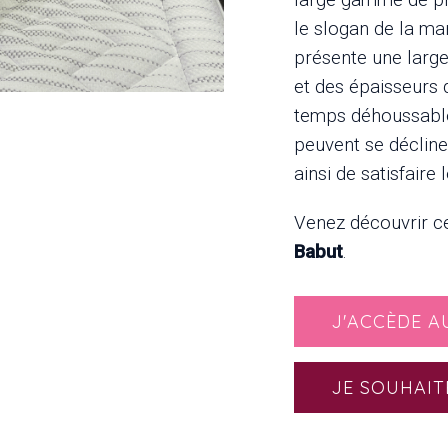
le slogan de la m
présente une large
et des épaisseurs q
temps déhoussable
peuvent se déclin
ainsi de satisfair
Venez découvrir ce
Babut
.
J'ACCÈDE A
JE SOUHAIT