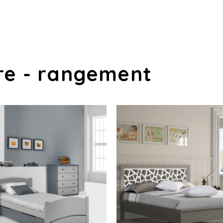
re - rangement
LIT TIROIR
LIT MÉTAL
DECOPIN
RÉSISTUB
VOIR LE PRODUIT
VOIR LE PRODUIT