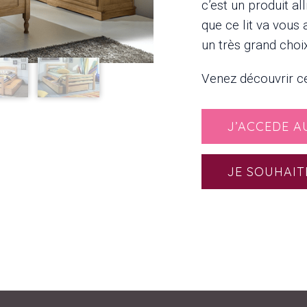
c’est un produit al
que ce lit va vous
un très grand choix
Venez découvrir ce
J’ACCEDE A
JE SOUHAIT