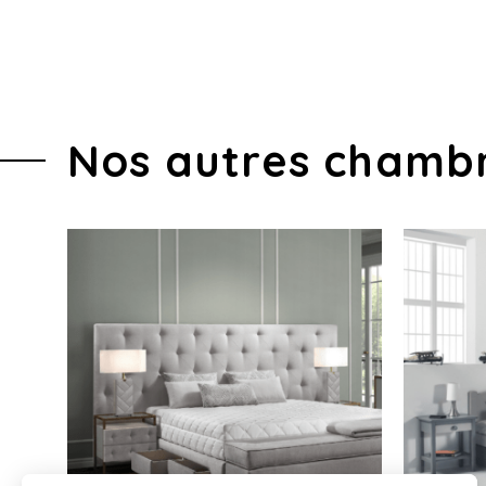
Nos autres chamb
SOMMIER COFFRE
/ TIROIR
COLUNEX
VOIR LE PRODUIT